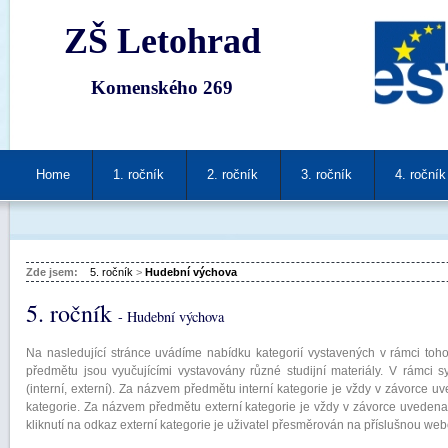
ZŠ Letohrad
Komenského 269
Home
1. ročník
2. ročník
3. ročník
4. ročník
Zde jsem:
5. ročník
>
Hudební výchova
5. ročník
- Hudební výchova
Na nasledující stránce uvádíme nabídku kategorií vystavených v rámci toho
předmětu jsou vyučujícími vystavovány různé studijní materiály. V rámci s
(interní, externí). Za názvem předmětu interní kategorie je vždy v závorce uv
kategorie. Za názvem předmětu externí kategorie je vždy v závorce uvedena
kliknutí na odkaz externí kategorie je uživatel přesměrován na příslušnou we