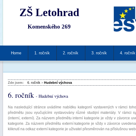
ZŠ Letohrad
Komenského 269
Home
1. ročník
2. ročník
3. ročník
4. ročník
Zde jsem:
6. ročník
>
Hudební výchova
6. ročník
- Hudební výchova
Na nasledující stránce uvádíme nabídku kategorií vystavených v rámci toho
předmětu jsou vyučujícími vystavovány různé studijní materiály. V rámci s
(interní, externí). Za názvem předmětu interní kategorie je vždy v závorce uv
kategorie. Za názvem předmětu externí kategorie je vždy v závorce uvedena
kliknutí na odkaz externí kategorie je uživatel přesměrován na příslušnou we