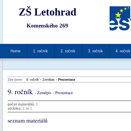
ZŠ Letohrad
Komenského 269
Home
1. ročník
2. ročník
3. ročník
4. ročník
Zde jsem:
9. ročník
>
Zeměpis
>
Prezentace
9. ročník
- Zeměpis - Prezentace
počet materiálů:
3
stránka:
1 ze 1
seznam materiálů