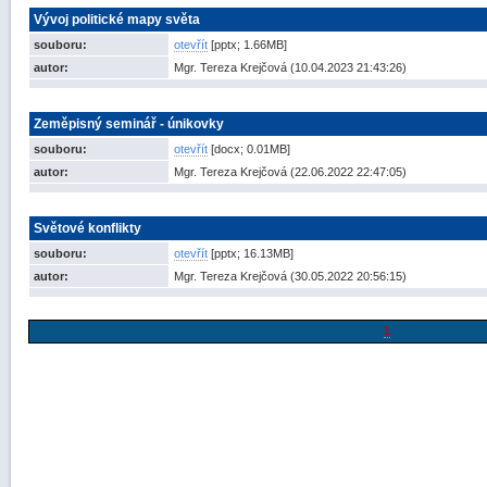
Vývoj politické mapy světa
souboru:
otevřít
[pptx; 1.66MB]
autor:
Mgr. Tereza Krejčová (10.04.2023 21:43:26)
Zeměpisný seminář - únikovky
souboru:
otevřít
[docx; 0.01MB]
autor:
Mgr. Tereza Krejčová (22.06.2022 22:47:05)
Světové konflikty
souboru:
otevřít
[pptx; 16.13MB]
autor:
Mgr. Tereza Krejčová (30.05.2022 20:56:15)
1